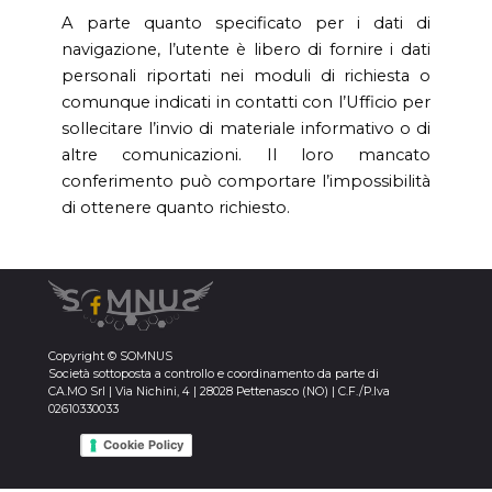
A parte quanto specificato per i dati di
navigazione, l’utente è libero di fornire i dati
personali riportati nei moduli di richiesta o
comunque indicati in contatti con l’Ufficio per
sollecitare l’invio di materiale informativo o di
altre comunicazioni. Il loro mancato
conferimento può comportare l’impossibilità
di ottenere quanto richiesto.
Copyright © SOMNUS
Società sottoposta a controllo e coordinamento da parte di
CA.MO Srl | Via Nichini, 4 | 28028 Pettenasco (NO) | C.F./P.Iva
02610330033
Privacy Policy
Cookie Policy