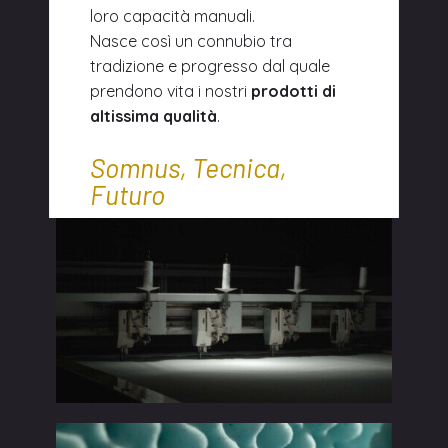
loro capacità manuali.
Nasce così un connubio tra
tradizione e progresso dal quale
prendono vita i nostri
prodotti di
altissima qualità
.
Somnus, Tecnica,
Futuro