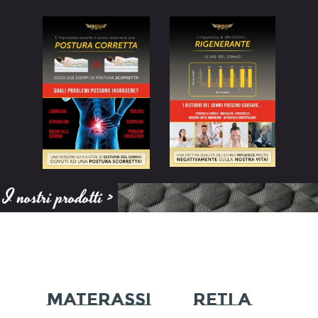
I nostri prodotti >
MATERASSI
RETI A