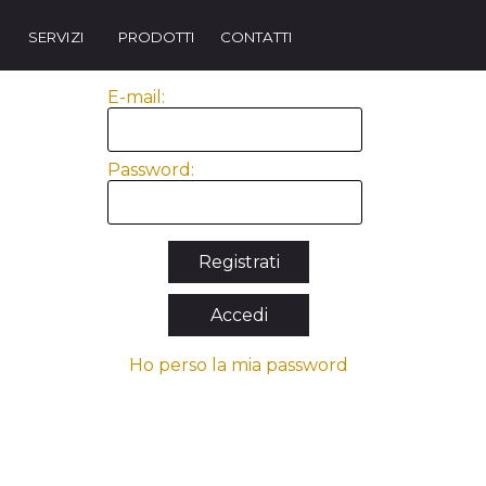
Salta menù
▼
SERVIZI
PRODOTTI
CONTATTI
E-mail:
Password:
Ho perso la mia password