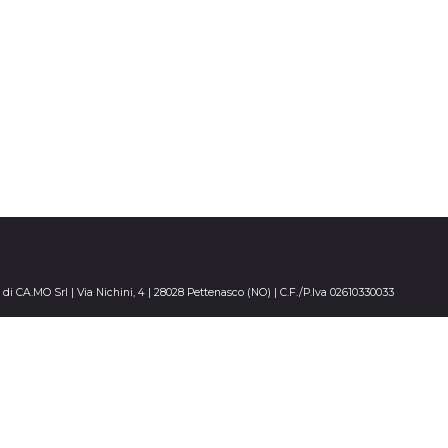
di CA.MO Srl | Via Nichini, 4 | 28028 Pettenasco (NO) | C.F./P.Iva 02610330033